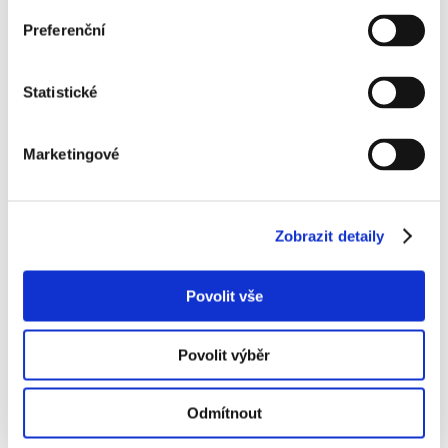
Preferenční
Redakce a kontakt pro média:
Statistické
redakce@chytrarecyklace.cz
Marketingové
Zobrazit detaily
Povolit vše
Povolit výběr
Chcete vědět víc?
Odmítnout
Napište nám na
info@chytrarecyklace.cz