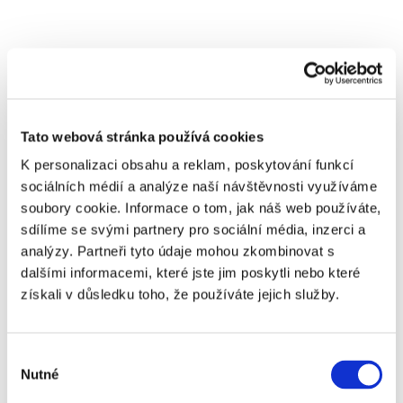
Vysloužilá elektrozařízení prezentujeme jako
zásobárnu cenných druhotných surovin, jejichž
využívání pomáhá šetřit přírodní zdroje a
Tato webová stránka používá cookies
předcházet devastaci planety.
K personalizaci obsahu a reklam, poskytování funkcí
sociálních médií a analýze naší návštěvnosti využíváme
soubory cookie. Informace o tom, jak náš web používáte,
Jasnou a srozumitelnou formou odpovídáme na
sdílíme se svými partnery pro sociální média, inzerci a
analýzy. Partneři tyto údaje mohou zkombinovat s
otázky proč a jak třídit vysloužilá elektrozařízení a
dalšími informacemi, které jste jim poskytli nebo které
získali v důsledku toho, že používáte jejich služby.
baterie, kam je odevzdat i co se s nimi následně
děje či jak lze využít druhotné suroviny získané
Výběr
recyklací.
Nutné
souhlasu